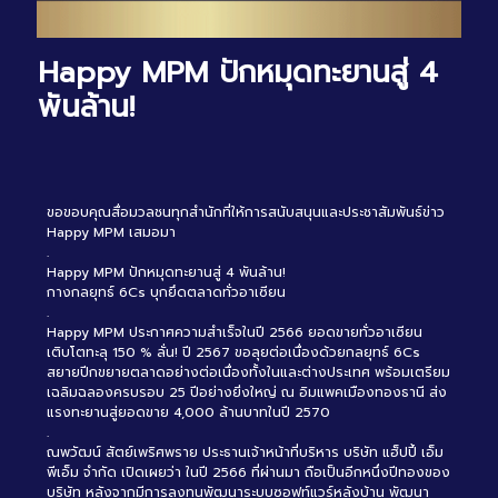
Happy MPM ปักหมุดทะยานสู่ 4
พันล้าน!
ขอขอบคุณสื่อมวลชนทุกสำนักที่ให้การสนับสนุนและประชาสัมพันธ์ข่าว
Happy MPM เสมอมา
.
Happy MPM ปักหมุดทะยานสู่ 4 พันล้าน!
กางกลยุทธ์ 6Cs บุกยึดตลาดทั่วอาเซียน
.
Happy MPM ประกาศความสำเร็จในปี 2566 ยอดขายทั่วอาเซียน
เติบโตทะลุ 150 % ลั่น! ปี 2567 ขอลุยต่อเนื่องด้วยกลยุทธ์ 6Cs
สยายปีกขยายตลาดอย่างต่อเนื่องทั้งในและต่างประเทศ พร้อมเตรียม
เฉลิมฉลองครบรอบ 25 ปีอย่างยิ่งใหญ่ ณ อิมแพคเมืองทองธานี ส่ง
แรงทะยานสู่ยอดขาย 4,000 ล้านบาทในปี 2570
.
ณพวัฒน์ สัตย์เพริศพราย ประธานเจ้าหน้าที่บริหาร บริษัท แฮ็ปปี้ เอ็ม
พีเอ็ม จำกัด เปิดเผยว่า ในปี 2566 ที่ผ่านมา ถือเป็นอีกหนึ่งปีทองของ
บริษัท หลังจากมีการลงทุนพัฒนาระบบซอฟท์แวร์หลังบ้าน พัฒนา