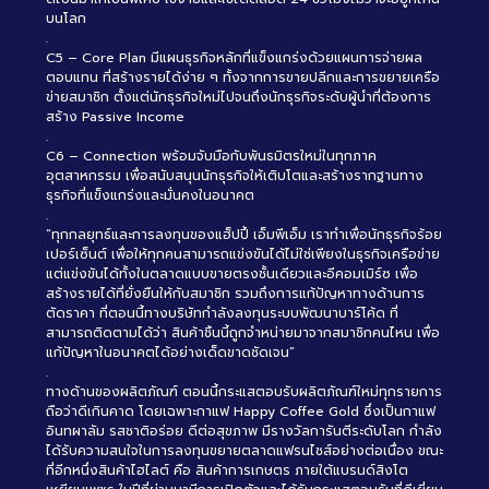
บนโลก
.
C5 – Core Plan มีแผนธุรกิจหลักที่แข็งแกร่งด้วยแผนการจ่ายผล
ตอบแทน ที่สร้างรายได้ง่าย ๆ ทั้งจากการขายปลีกและการขยายเครือ
ข่ายสมาชิก ตั้งแต่นักธุรกิจใหม่ไปจนถึงนักธุรกิจระดับผู้นำที่ต้องการ
สร้าง Passive Income
.
C6 – Connection พร้อมจับมือกับพันธมิตรใหม่ในทุกภาค
อุตสาหกรรม เพื่อสนับสนุนนักธุรกิจให้เติบโตและสร้างรากฐานทาง
ธุรกิจที่แข็งแกร่งและมั่นคงในอนาคต
.
“ทุกกลยุทธ์และการลงทุนของแฮ็ปปี้ เอ็มพีเอ็ม เราทำเพื่อนักธุรกิจร้อย
เปอร์เซ็นต์ เพื่อให้ทุกคนสามารถแข่งขันได้ไม่ใช่เพียงในธุรกิจเครือข่าย
แต่แข่งขันได้ทั้งในตลาดแบบขายตรงชั้นเดียวและอีคอมเมิร์ซ เพื่อ
สร้างรายได้ที่ยั่งยืนให้กับสมาชิก รวมถึงการแก้ปัญหาทางด้านการ
ตัดราคา ที่ตอนนี้ทางบริษัทกำลังลงทุนระบบพัฒนาบาร์โค้ด ที่
สามารถติดตามได้ว่า สินค้าชิ้นนี้ถูกจำหน่ายมาจากสมาชิกคนไหน เพื่อ
แก้ปัญหาในอนาคตได้อย่างเด็ดขาดชัดเจน”
.
ทางด้านของผลิตภัณฑ์ ตอนนี้กระแสตอบรับผลิตภัณฑ์ใหม่ทุกรายการ
ถือว่าดีเกินคาด โดยเฉพาะกาแฟ Happy Coffee Gold ซึ่งเป็นกาแฟ
อินทผาลัม รสชาติอร่อย ดีต่อสุขภาพ มีรางวัลการันตีระดับโลก กำลัง
ได้รับความสนใจในการลงทุนขยายตลาดแฟรนไชส์อย่างต่อเนื่อง ขณะ
ที่อีกหนึ่งสินค้าไฮไลต์ คือ สินค้าการเกษตร ภายใต้แบรนด์สิงโต