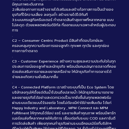
มีคุณภาพระดับสากล
2.เพิ่มช่องทางการสร้างรายได้เสริมและสร้างโอกาสการเป็นเจ้าของ
ธุรกิจที่ไร้ความเสี่ยง ลงทุนต่ำ สร้างรายได้ได้ทันที
3.ระบบเศรษฐกิจครีเอเตอร์ ทำตลาดสินค้าสุขภาพที่หลากหลาย แบบ
ไม่สะดุด ด้วยแพลตฟอร์มดิจิทัล ที่ออกแบบมาเฉพาะสำหรับผู้ประกอบ
การ
.
C2 – Consumer Centric Product มีสินค้าที่ตอบโจทย์และ
ครอบคลุมทุกความต้องการของลูกค้า ทุกเพศ ทุกวัย และทุกช่อง
ทางการทำตลาด
.
C3 - Customer Experience สร้างความสุขและความประทับใจในทุก
ประสบการณ์ของลูกค้าและนักธุรกิจ พร้อมมีแคมเปญการตลาดที่คอย
ช่วยส่งเสริมการขายและขยายเครือข่าย ให้นักธุรกิจทำการตลาดได้
ง่ายและเกิดความยั่งยืนมากขึ้น
.
C4 - Connected Platform เราสร้างระบบที่เป็น Eco System โดย
บริษัทลงทุนให้ตั้งแต่ต้นน้ำไปจนถึงปลายน้ำ ให้นักธุรกิจสามารถขาย
และขยายธุรกิจได้อย่างสะดวกรวดเร็วมากยิ่งขึ้นในทุกแพลตฟอร์ม
ผ่านระบบเดียวแบบไร้รอยต่อ โดยไม่ต้องมีค่าใช้จ่ายเพิ่มเติม ได้แก่
Happy Industry and Laboratory , MPM Connect และ MPM
Fulfillment ให้ทุกคนได้ช้อป แชร์ และขายสินค้าคุณภาพ พร้อมมีพาร์ท
เนอร์ขนส่งที่หลากหลายให้บริการ เชื่อมต่อกับระบบ COD และการันตี
การจัดส่งสินค้า เพียงทุกคนทำธุรกิจผ่านระบบอีคอมเมิร์ซที่บริษัทฯ
ดีไซน์มาให้เป็นพิเศษ ใช้ง่ายและใช้ได้ตลอด 24 ชั่วโมงไม่ว่าจะอยู่ที่ไหน