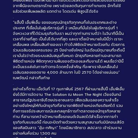
เหยียบเพชร ในปีที่ผ่านมามีการเปิดตัวและได้รับกระแสตอบรับที่ดีเยี่ยม
จากพี่น้องเกษตรกรไทย เพราะช่วยลดต้นทุนการทำเกษตร อีกทั้งใช้
แล้วช่วยเพิ่มผลผลิต แตกต่าง โดดเด่น พิสูจน์ได้จริง
.
“แฮ็ปปี้ เอ็มพีเอ็ม ขอขอบคุณนักธุรกิจทุกคนทั้งในประเทศและต่าง
ประเทศ ที่เชื่อมั่นในผู้บริหารรุ่นที่ 2 เหมือนที่มั่นใจในผู้บริหารรุ่นที่ 1
จังหวะเวลาที่ได้ร่วมธุรกิจกับเรา ผมว่าทุกท่านทราบดีว่า ในวินาทีนี้เป็น
เวลาที่ง่ายที่สุด เป็นไปได้มากที่สุด และเราตั้งเป้าหมายในปีนี้ว่า เราจะ
เคลื่อนพล เคลื่อนสินค้าของเรา ก้าวไปพิชิตเป้าหมายด้วยกัน ด้วยการ
ร่วมเฉลิมฉลองครบรอบ 25 ปีอย่างยิ่งใหญ่ ในเดือนมิถุนายนที่จะถึงนี้
เรามั่นใจว่าด้วยระบบสนับสนุนทั้งหมด นักธุรกิจหลายท่านจะสามารถ
พิชิตตำแหน่ง พิชิตทุกความฝันของตัวเองและทีมงานได้ ผมเชื่อว่าปีนี้
จะเป็นแรงส่งในการก้าวกระโดดครั้งสำคัญ ที่จะพาเราขับเคลื่อนไป
เฉลิมฉลองยอดขาย 4,000 ล้านบาท ในปี 2570 ได้อย่างแน่นอน”
ณพวัฒน์ กล่าวทิ้งท้าย
.
อย่างไรก็ตาม เมื่อวันที่ 17 กุมภาพันธ์ 2567 ที่ผ่านมาแฮ็ปปี้ เอ็มพีเอ็ม
ยังได้มีการจัดงาน The Solution ณ Moon The Night เวียงจันทน์
สาธารณรัฐประชาธิปไตยประชาชนลาว เพื่อเฉลิมฉลองความสำเร็จ
อย่างยิ่งใหญ่ให้กับนักธุรกิจที่สามารถพิชิตตำแหน่งเกียรติยศได้ รวม
ถึงการแชร์ประสบการณ์และกลยุทธ์การทำตลาดของนักธุรกิจหลาย
ท่าน ที่สามารถคว้าเป้าหมายซื้อรถยนต์เงินสดได้สำเร็จจากการทำ
ธุรกิจกับแบรนด์นี้ ก่อนจะปิดท้ายด้วยความสนุกสนานกับมินิคอนเสิร์ต
ของศิลปินสาว “อุ้ม-กศิญา” โดยมีสมาชิกชาว สปป.ลาว เข้าร่วมงาน
อย่างคับคั่งร่วม 1,500 คน