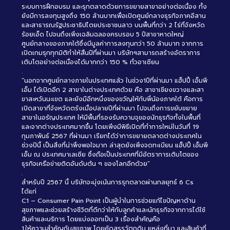
ระบบการฝึกอบรม และรุกตลาดด้วยการขยายสาขาอย่างต่อเนื่อง ทั้ง
ยังมีการลงทุนสูงถึง 150 ล้านบาทเพื่อเปิดศูนย์กลางธุรกิจภาคอีสาน
และสาธารณรัฐประชาธิปไตยประชาชนลาว บนพื้นที่กว่า 2 ไร่ที่จังหวัด
ร้อยเอ็ด ไปจนถึงเพิ่งเฉลิมฉลองครบรอบ 5 ปีสาขาหาดใหญ่
ศูนย์กลางของภาคใต้ซึ่งมีมูลค่าการลงทุนกว่า 50 ล้านบาท จากการ
เปิดเกมรุกทุกมิติทำให้สิ้นปีที่ผ่านมา บริษัทฯสามารถสร้างอัตราการ
เติบโตอย่างต่อเนื่องได้มากกว่า 150 % ทั่วอาเซียน
.
“นอกจากศูนย์กลางภายในประเทศแล้ว ในช่วง1ปีที่ผ่านมา แฮ็ปปี้ เอ็มพี
เอ็ม ได้เปิดอีก 2 สาขาในต่างประเทศด้วย คือ สาขาเชียงขวางและสา
ขาสะหวันนะเขต และยังมีอีกหนึ่งของขวัญให้กับพี่น้องภาคใต้ คือการ
เปิดสาขาที่จังหวัดตรังเมื่อปลายปีที่ผ่านมา ไปจนถึงการขยับขยาย
สาขาในอรัญประเทศ ให้มีพื้นที่รองรับความจุของนักธุรกิจทั้งในพื้นที่
และจากต่างประเทศมากขึ้น โดยเพิ่งมีพิธีเปิดที่ทำการใหม่ในวันที่ 19
กุมภาพันธ์ 2567 ที่ผ่านมา เรียกได้ว่าการขยายตลาดต่างประเทศใน
ช่วงปีนี้ เป็นสิ่งที่น่าพึงพอใจมาก ล่าสุดยังเพิ่งจดทะเบียน แฮ็ปปี้ เอ็มพี
เอ็ม ณ ประเทศมาเลเซีย ซึ่งถือเป็นประเทศที่มีอัตราการเติบโตของ
ธุรกิจเครือข่ายติดอันดับต้น ๆ ของโลกอีกด้วย”
.
สำหรับปี 2567 นี้ บริษัทจะมุ่งเน้นการรุกตลาดผ่านกลยุทธ์ 6 Cs
ได้แก่
C1 – Consumer Pain Point เป็นผู้นำในการช่วยแก้ไขปัญหาด้าน
สุขภาพและช่วยสร้างชีวิตที่ดีกว่าให้กับลูกค้าและนักธุรกิจจากการได้ใช้
สินค้าและบริการ โดยแบ่งออกเป็น 3 เรื่องสำคัญคือ
1.ให้ความสำคัญกับสุขภาพ โดยคัดสรรวัตถุดิบ แหล่งที่มา และสินค้าที่